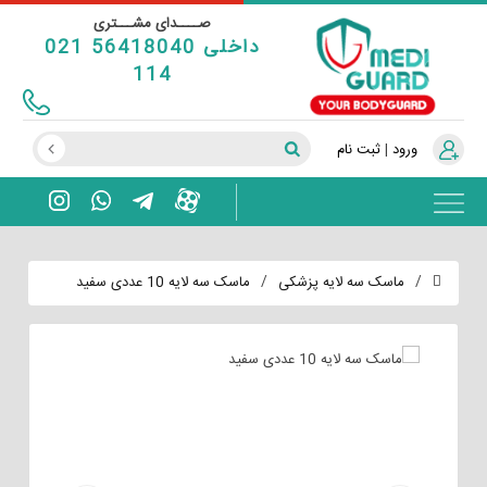
صــــدای مشـــتری
021 56418040 داخلی
114
ورود
|
ثبت نام
/
/
ماسک سه لایه پزشکی
ماسک سه لایه 10 عددی سفید