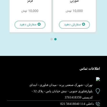
صورتی
قرمز
10,000
10,000
تومان
تومان
سفارش دهید
سفارش دهید
اطلاعات تماس
تهران - شهرک صنعتی پرند - میدان فناوری - ابتدای
بلوارفناوری جنوبی - نبش خیابان یاس - پلاک 32 -
کدپستی 3761418359
021 56418040 داخلی 114