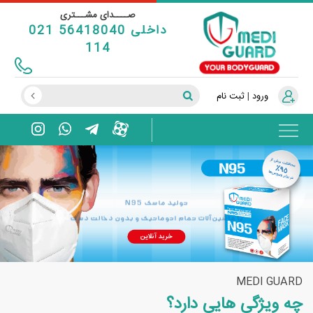
صــــدای مشـــتری
021 56418040 داخلی
114
ورود
|
ثبت نام
تولید ماسک N95
با ماشین‌آلات تمام اتوماتیک و بدون دخالت دست
MEDI GUARD
چه ویژگی هایی دارد؟