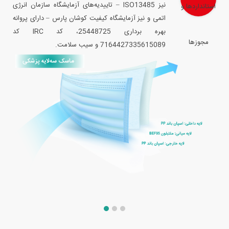
نیز ISO13485 – تاییدیه‌‌های آزمایشگاه سازمان انرژی
اتمی و نیز آزمایشگاه کیفیت کوشان پارس – دارای پروانه
بهره برداری 25448725، کد IRC کد
7164427335615089 و سیب سلامت.