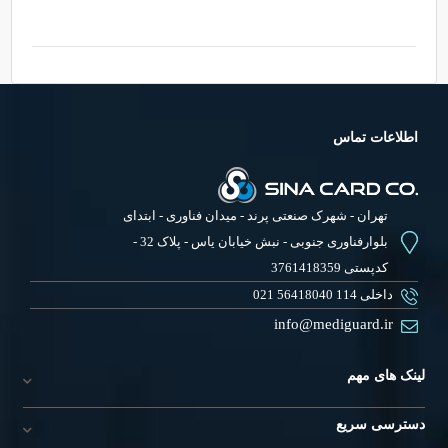
اطلاعات تماس
تهران - شهرک صنعتی پرند - میدان فناوری - ابتدای
بلوارفناوری جنوبی - نبش خیابان یاس - پلاک 32 -
کدپستی 3761418359
021 56418040 داخلی 114
info@mediguard.ir
لینک های مهم
دسترسی سریع