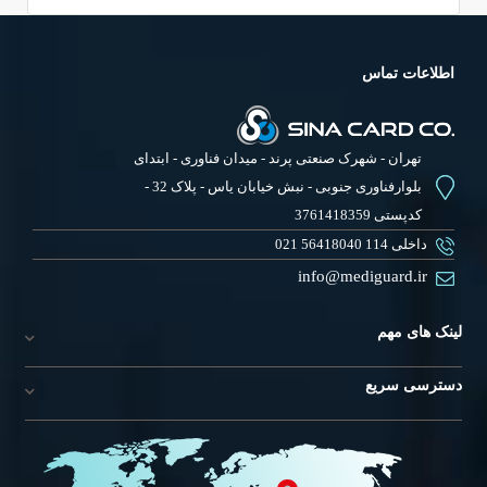
اطلاعات تماس
تهران - شهرک صنعتی پرند - میدان فناوری - ابتدای
بلوارفناوری جنوبی - نبش خیابان یاس - پلاک 32 -
کدپستی 3761418359
021 56418040 داخلی 114
info@mediguard.ir
لینک های مهم
دسترسی سریع