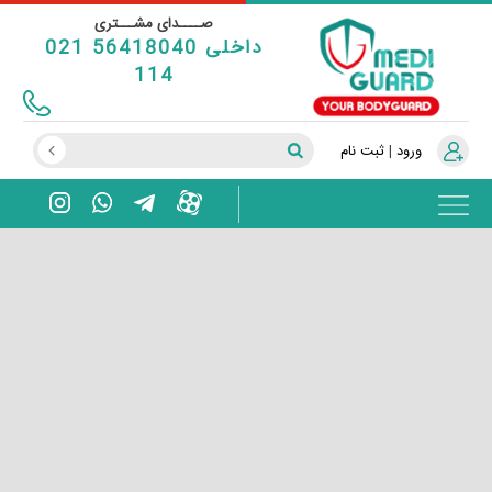
صــــدای مشـــتری
021 56418040 داخلی
114
ورود
|
ثبت نام